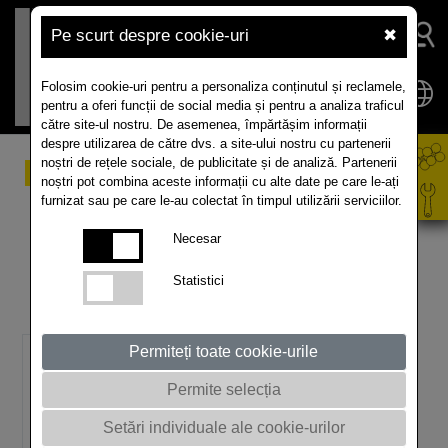
Pe scurt despre cookie-uri
✖
Folosim cookie-uri pentru a personaliza conținutul și reclamele,
pentru a oferi funcții de social media și pentru a analiza traficul
către site-ul nostru. De asemenea, împărtășim informații
despre utilizarea de către dvs. a site-ului nostru cu partenerii
noștri de rețele sociale, de publicitate și de analiză. Partenerii
Succes neînfrânt
noștri pot combina aceste informații cu alte date pe care le-ați
furnizat sau pe care le-au colectat în timpul utilizării serviciilor.
Din Gemania, prin Europa şi în restul lumii - drumurile
Necesar
de succes ale RAPOOL sunt fără limite: varietăţi de
rapiţă de toamnă, expertiză şi consultanţă – sunt o
Statistici
soluţie reală şi completă.
Piaţa de rapiţă pentru ulei este în creştere
Permiteți toate cookie-urile
Permite selecția
Setări individuale ale cookie-urilor