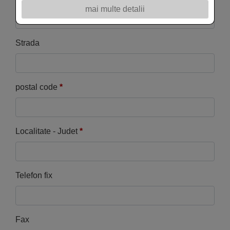
mai multe detalii
Strada
postal code
*
Localitate - Judet
*
Telefon fix
Fax