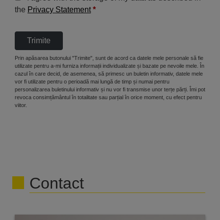
the
Privacy Statement
*
Trimite
Prin apăsarea butonului "Trimite", sunt de acord ca datele mele personale să fie
utilizate pentru a-mi furniza informații individualizate și bazate pe nevoile mele. În
cazul în care decid, de asemenea, să primesc un buletin informativ, datele mele
vor fi utilizate pentru o perioadă mai lungă de timp și numai pentru
personalizarea buletinului informativ și nu vor fi transmise unor terțe părți. Îmi pot
revoca consimțământul în totalitate sau parțial în orice moment, cu efect pentru
viitor.
Contact