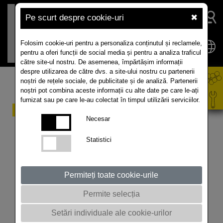
Pe scurt despre cookie-uri
✖
Folosim cookie-uri pentru a personaliza conținutul și reclamele,
pentru a oferi funcții de social media și pentru a analiza traficul
către site-ul nostru. De asemenea, împărtășim informații
despre utilizarea de către dvs. a site-ului nostru cu partenerii
noștri de rețele sociale, de publicitate și de analiză. Partenerii
noștri pot combina aceste informații cu alte date pe care le-ați
furnizat sau pe care le-au colectat în timpul utilizării serviciilor.
Your message to us
Necesar
Formular de adresa
Statistici
Permiteți toate cookie-urile
Nume
*
Permite selecția
Setări individuale ale cookie-urilor
Prenume
*