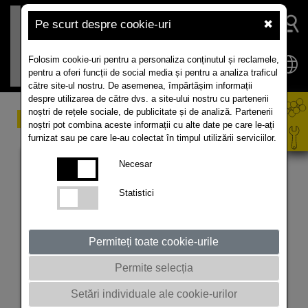
Pe scurt despre cookie-uri
✖
Folosim cookie-uri pentru a personaliza conținutul și reclamele,
pentru a oferi funcții de social media și pentru a analiza traficul
către site-ul nostru. De asemenea, împărtășim informații
despre utilizarea de către dvs. a site-ului nostru cu partenerii
noștri de rețele sociale, de publicitate și de analiză. Partenerii
Market
noștri pot combina aceste informații cu alte date pe care le-ați
furnizat sau pe care le-au colectat în timpul utilizării serviciilor.
Necesar
Statistici
Permiteți toate cookie-urile
Permite selecția
Setări individuale ale cookie-urilor
Bursa MATIF rapita