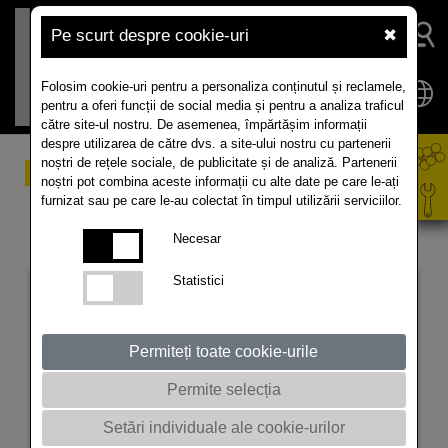
Pe scurt despre cookie-uri
✖
Folosim cookie-uri pentru a personaliza conținutul și reclamele,
pentru a oferi funcții de social media și pentru a analiza traficul
către site-ul nostru. De asemenea, împărtășim informații
despre utilizarea de către dvs. a site-ului nostru cu partenerii
noștri de rețele sociale, de publicitate și de analiză. Partenerii
Rapiţă de primăvară
noștri pot combina aceste informații cu alte date pe care le-ați
Campionul hibrizilor de rapită de primăvară
furnizat sau pe care le-au colectat în timpul utilizării serviciilor.
LAKRITZ
Necesar
Statistici
Permiteți toate cookie-urile
Permite selecția
Setări individuale ale cookie-urilor