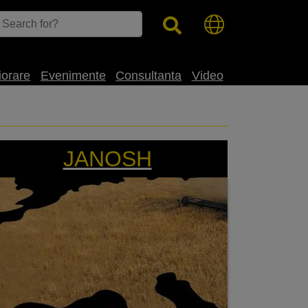
iorare
Evenimente
Consultanta
Video
ENERGIE PENTRU CÂMPURILE DE
RAPIȚĂ
JANOSH