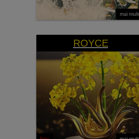
mai mult
Royce - Adevaratul potential al culturilor de
primavara
ROYCE
Nou
mai mult