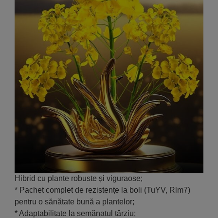
Hibrid cu plante robuste și viguraose;
* Pachet complet de rezistențe la boli (TuYV, Rlm7)
pentru o sănătate bună a plantelor;
* Adaptabilitate la semănatul târziu;