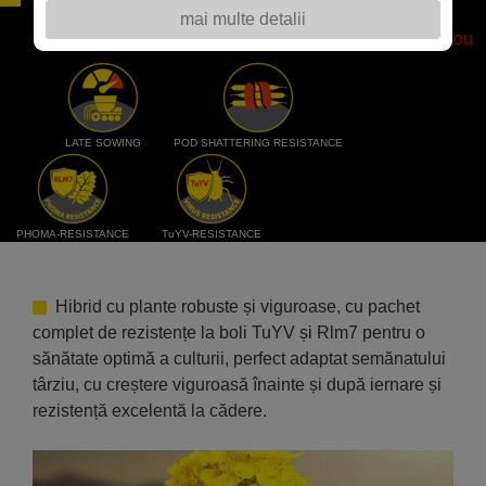
mai multe detalii
POTENTIAL AL CULTURILOR DE PRIMAVARA
Nou
LATE SOWING
POD SHATTERING RESISTANCE
PHOMA-RESISTANCE
TuYV-RESISTANCE
Hibrid cu plante robuste și viguroase, cu pachet
complet de rezistențe la boli TuYV și Rlm7 pentru o
sănătate optimă a culturii, perfect adaptat semănatului
târziu, cu creștere viguroasă înainte și după iernare și
rezistență excelentă la cădere.