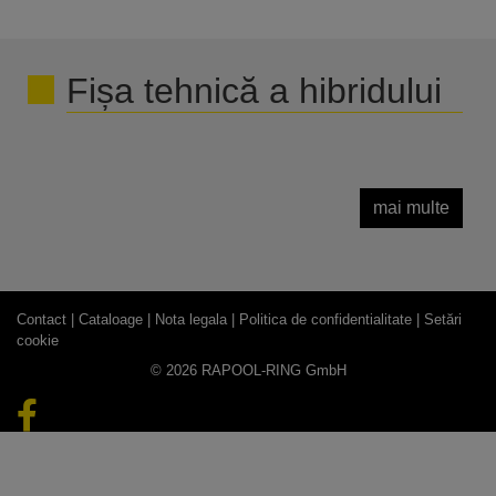
Fișa tehnică a hibridului
mai multe
Contact |
Cataloage |
Nota legala |
Politica de confidentialitate |
Setări
cookie
© 2026 RAPOOL-RING GmbH