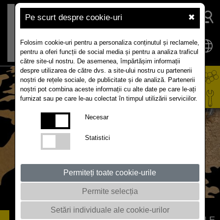
Pe scurt despre cookie-uri
✖
Folosim cookie-uri pentru a personaliza conținutul și reclamele,
pentru a oferi funcții de social media și pentru a analiza traficul
către site-ul nostru. De asemenea, împărtășim informații
despre utilizarea de către dvs. a site-ului nostru cu partenerii
noștri de rețele sociale, de publicitate și de analiză. Partenerii
noștri pot combina aceste informații cu alte date pe care le-ați
furnizat sau pe care le-au colectat în timpul utilizării serviciilor.
Necesar
Statistici
Permiteți toate cookie-urile
Permite selecția
Setări individuale ale cookie-urilor
JANOSH
ENERGIE PENTRU CÂMPURILE