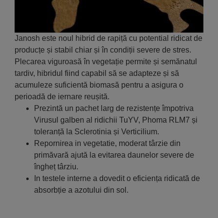
Janosh este noul hibrid de rapiță cu potential ridicat de
producțe și stabil chiar și în condiții severe de stres.
Plecarea viguroasă în vegetație permite și semănatul
tardiv, hibridul fiind capabil să se adapteze și să
acumuleze suficientă biomasă pentru a asigura o
perioadă de iernare reușită.
Prezintă un pachet larg de rezistențe împotriva
Virusul galben al ridichii TuYV, Phoma RLM7 și
toleranță la Sclerotinia și Verticilium.
Repornirea in vegetatie, moderat târzie din
primăvară ajută la evitarea daunelor severe de
îngheț târziu.
In testele interne a dovedit o eficiența ridicată de
absorbție a azotului din sol.